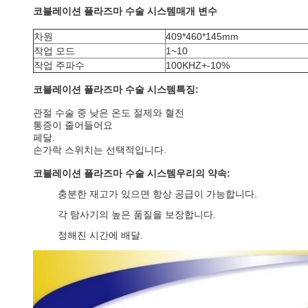
코블레이션 플라즈마 수술 시스템
매개 변수
차원
409*460*145mm
작업 모드
1~10
작업 주파수
100KHZ+-10%
코블레이션 플라즈마 수술 시스템
특징:
관절 수술 중 낮은 온도 절제와 혈전
통증이 줄어들어요
페달.
손가락 스위치는 선택적입니다.
코블레이션 플라즈마 수술 시스템
우리의 약속:
충분한 재고가 있으면 항상 공급이 가능합니다.
각 탐사기의 높은 품질을 보장합니다.
정해진 시간에 배달.