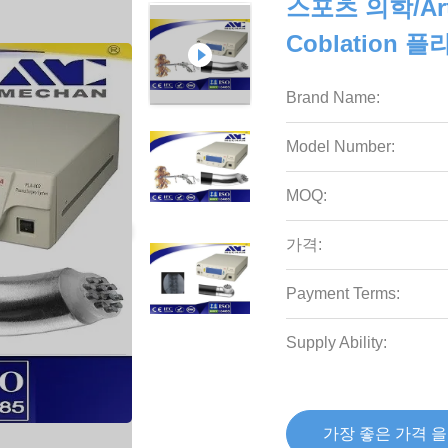
스포츠 의학/Ar
Coblation
Brand Name:
Model Number:
MOQ:
가격:
Payment Terms:
Supply Ability:
가장 좋은 가격 