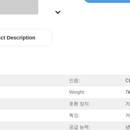
ct Description
인증:
C
Weight:
7
호환 장치:
기
특징:
가
공급 능력:
년