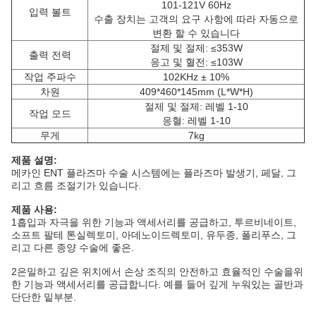
101-121V 60Hz
입력 볼트
수출 장치는 고객의 요구 사항에 따라 자동으로
변환 할 수 있습니다
절제 및 절제: ≤353W
출력 전력
응고 및 혈전: ≤103W
작업 주파수
102KHz ± 10%
차원
409*460*145mm (L*W*H)
절제 및 절제: 레벨 1-10
작업 모드
응혈: 레벨 1-10
무게
7kg
제품 설명:
메카인 ENT 플라즈마 수술 시스템에는 플라즈마 발생기, 페달, 그
리고 흐름 조절기가 있습니다.
제품 사용:
1흡입과 자극을 위한 기능과 액세서리를 공급하고, 투르비네이트,
소프트 팔테 톤실렉토미, 아데노이드렉토미, 유두종, 폴리푸스, 그
리고 다른 종양 수술에 좋은.
2은밀하고 깊은 위치에서 손상 조직의 안전하고 효율적인 수술을위
한 기능과 액세서리를 공급합니다. 예를 들어 깊게 누워있는 골반과
단단한 밑부분.