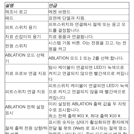
설명
언급
제조사 로고
메켄 브랜드
패드
표면에 단열과 지원.
피트스위치와 연결해서 절제 또는 응고 모
피트 스위치 용기
드를 결정합니다.
치료 손잡이의 용기
치료 용품과 연결됩니다.
시스템 가동 버튼. O는 전원을 끄고, I는 전
전원 스위치
원을 켜고
ABLATION 모드 선택
ABLATION 모드 1 또는 2를 선택 합니다.
기
탐사 케이블이 연결되면 LED가 녹색으로
치료 프로브 연결 지표
켜지고 연결되지 않으면 빨간색으로 켜집니
다.
피트스위치 케이블이 연결되면 LED가 녹색
피트스위치 연결 지표
으로 켜지고 연결되지 않을 때 빨간색으로
켜집니다.
미리 설정된 ABLATION 출력 값을 두 자릿
ABLATION 전력 설정
수로 표시합니다.
표시
최소 전력 출력 ¥01 ¥, 최대 출력 ¥10 ¥.
표시된 숫자는 상태가 활성화되면 환자에게
절제 출력 전원 상향/하
전달 될 왓트 (Watt) 로 표시되는 절제 명소